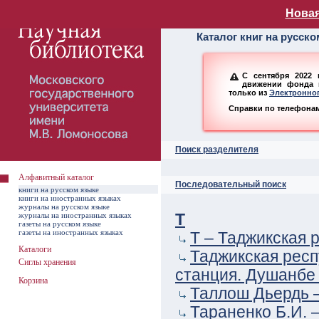
Алфавитный ката
Новая
Каталог книг на русск
С сентября 2022 
движении фонда н
только из
Электронног
Справки по телефонам:
Поиск разделителя
Алфавитный каталог
Последовательный поиск
книги на русском языке
книги на иностранных языках
журналы на русском языке
журналы на иностранных языках
Т
газеты на русском языке
газеты на иностранных языках
Т – Таджикская 
Каталоги
Таджикская рес
Сиглы хранения
станция. Душанбе 
Корзина
Таллош Дьердь 
Тараненко Б.И. 