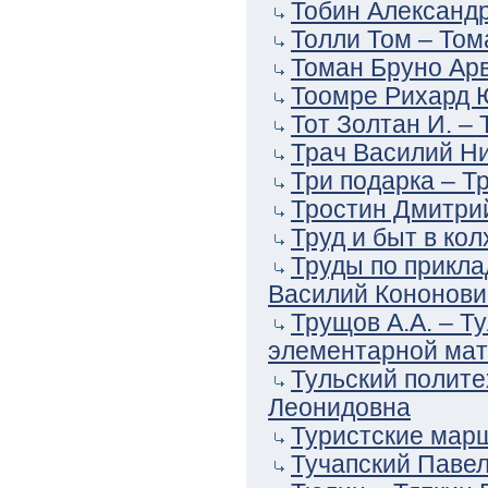
Тобин Александр
Толли Том – Том
Томан Бруно Арв
Тоомре Рихард Ю
Тот Золтан И. –
Трач Василий Ни
Три подарка – Т
Тростин Дмитрий
Труд и быт в ко
Труды по прикла
Василий Кононови
Трущов А.А. – Ту
элементарной мат
Тульский полите
Леонидовна
Туристские мар
Тучапский Павел