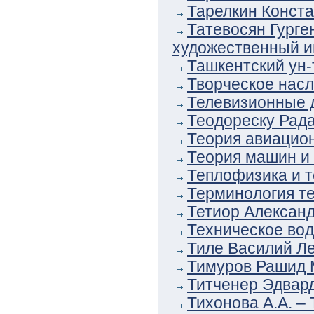
Тарелкин Конста
Татевосян Гурге
художественный ин
Ташкентский ун-т
Творческое насл
Телевизионные д
Теодореску Рада
Теория авиацион
Теория машин и 
Теплофизика и т
Терминология те
Тетиор Александ
Техническое водо
Тиле Василий Ле
Тимуров Рашид 
Титченер Эдвар
Тихонова А.А. – 