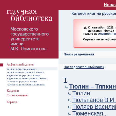
Алфавитный ката
Новая
Каталог книг на русск
С сентября 2022 
движении фонда н
только из
Электронног
Справки по телефонам:
Поиск разделителя
Алфавитный каталог
Последовательный поиск
книги на русском языке
книги на иностранных языках
журналы на русском языке
журналы на иностранных языках
Т
газеты на русском языке
газеты на иностранных языках
Тюлин – Тяпкин
Каталоги
Тюлин
Сиглы хранения
Тюльпанов В.И.
Корзина
Тюляев Васили
Тюменская...