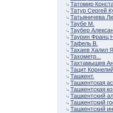
Татомир Конст
Татур Сергей К
Татьяничева Л
Таубе М.
Таубер Алекса
Таурин Франц 
Тафель В.
Тахаев Халил 
Тахометр...
Тахтамышев Ан
Тацит Корнели
Ташкент.
Ташкентская а
Ташкентская ко
Ташкентский а
Ташкентский гос
Ташкентский ин