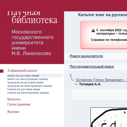
Алфавитный ката
Каталог книг на русск
С сентября 2022 г
литературы – толь
Справки по телефонам:
Поиск разделителя
Последовательный поиск
Алфавитный каталог
книги на русском языке
Т
книги на иностранных языках
Татевосян Гурген Тигранович –
журналы на русском языке
Татищев А.А.
журналы на иностранных языках
газеты на русском языке
газеты на иностранных языках
Каталоги
Сиглы хранения
Корзина