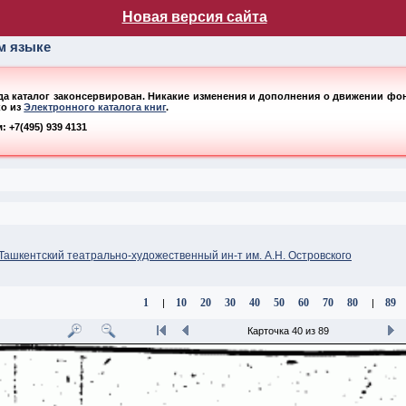
лог НБ МГУ
Новая версия сайта
ом языке
ода каталог законсервирован. Никакие изменения и дополнения о движении фонд
ко из
Электронного каталога книг
.
 +7(495) 939 4131
 Ташкентский театрально-художественный ин-т им. А.Н. Островского
1
10
20
30
40
50
60
70
80
89
|
|
Карточка 40 из 89