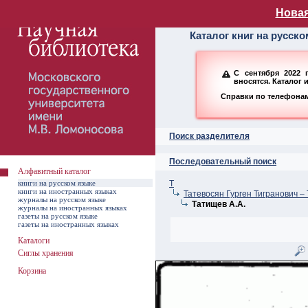
Алфавитный ката
Новая
Каталог книг на русск
С сентября 2022 
вносятся. Каталог 
Справки по телефонам:
Поиск разделителя
Последовательный поиск
Алфавитный каталог
книги на русском языке
Т
книги на иностранных языках
Татевосян Гурген Тигранович –
журналы на русском языке
Татищев А.А.
журналы на иностранных языках
газеты на русском языке
газеты на иностранных языках
Каталоги
Сиглы хранения
Корзина