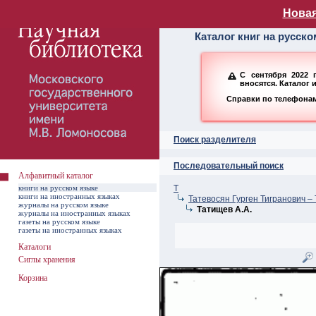
Алфавитный ката
Новая
Каталог книг на русск
С сентября 2022 
вносятся. Каталог 
Справки по телефонам:
Поиск разделителя
Последовательный поиск
Алфавитный каталог
книги на русском языке
Т
книги на иностранных языках
Татевосян Гурген Тигранович –
журналы на русском языке
Татищев А.А.
журналы на иностранных языках
газеты на русском языке
газеты на иностранных языках
Каталоги
Сиглы хранения
Корзина