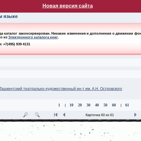
лог НБ МГУ
Новая версия сайта
ом языке
ода каталог законсервирован. Никакие изменения и дополнения о движении фонд
ко из
Электронного каталога книг
.
 +7(495) 939 4131
 Ташкентский театрально-художественный ин-т им. А.Н. Островского
1
10
20
30
40
50
60
61
|
|
Карточка 60 из 61