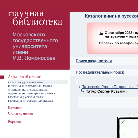
Алфавитный ката
Каталог книг на русск
С сентября 2022 г
литературы – толь
Справки по телефонам:
Поиск разделителя
Последовательный поиск
Алфавитный каталог
книги на русском языке
Т
книги на иностранных языках
Татевосян Гурген Тигранович –
журналы на русском языке
Татур Сергей Кузьмич
журналы на иностранных языках
газеты на русском языке
газеты на иностранных языках
Каталоги
Сиглы хранения
Корзина