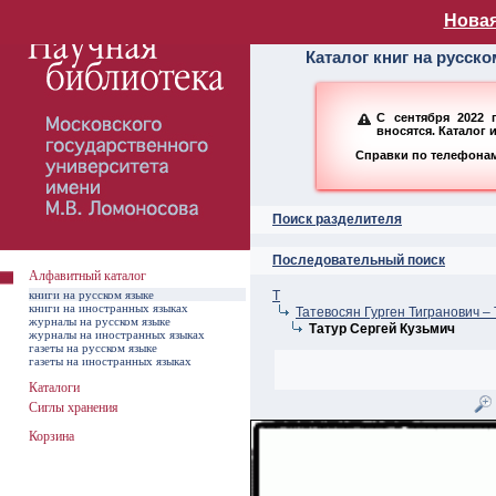
Алфавитный ката
Новая
Каталог книг на русск
С сентября 2022 
вносятся. Каталог 
Справки по телефонам:
Поиск разделителя
Последовательный поиск
Алфавитный каталог
книги на русском языке
Т
книги на иностранных языках
Татевосян Гурген Тигранович –
журналы на русском языке
Татур Сергей Кузьмич
журналы на иностранных языках
газеты на русском языке
газеты на иностранных языках
Каталоги
Сиглы хранения
Корзина