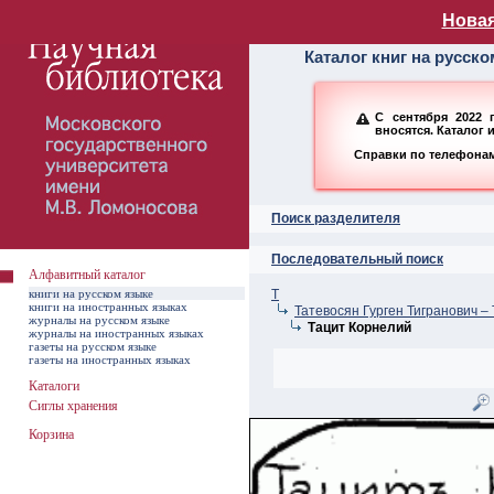
Алфавитный ката
Новая
Каталог книг на русск
С сентября 2022 
вносятся. Каталог 
Справки по телефонам:
Поиск разделителя
Последовательный поиск
Алфавитный каталог
книги на русском языке
Т
книги на иностранных языках
Татевосян Гурген Тигранович –
журналы на русском языке
Тацит Корнелий
журналы на иностранных языках
газеты на русском языке
газеты на иностранных языках
Каталоги
Сиглы хранения
Корзина