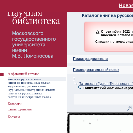
Алфавитный ката
Новая
Каталог книг на русск
С сентября 2022 
вносятся. Каталог 
Справки по телефонам:
Поиск разделителя
Последовательный поиск
Алфавитный каталог
книги на русском языке
Т
книги на иностранных языках
Татевосян Гурген Тигранович –
журналы на русском языке
Ташкентский ин-т инженеров
журналы на иностранных языках
газеты на русском языке
газеты на иностранных языках
Каталоги
Сиглы хранения
Корзина