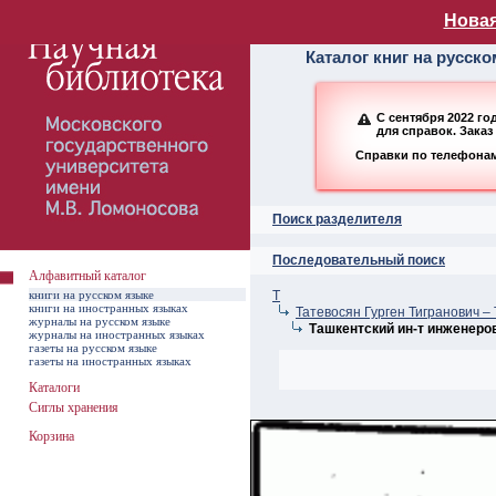
Алфавитный ката
Новая
Каталог книг на русск
С сентября 2022 г
для справок. Заказ
Справки по телефонам:
Поиск разделителя
Последовательный поиск
Алфавитный каталог
книги на русском языке
Т
книги на иностранных языках
Татевосян Гурген Тигранович –
журналы на русском языке
Ташкентский ин-т инженеров
журналы на иностранных языках
газеты на русском языке
газеты на иностранных языках
Каталоги
Сиглы хранения
Корзина