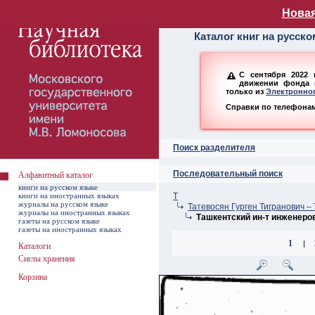
Алфавитный ката
Новая
Каталог книг на русск
С сентября 2022 
движении фонда н
только из
Электронног
Справки по телефонам:
Поиск разделителя
Последовательный поиск
Алфавитный каталог
книги на русском языке
книги на иностранных языках
Т
журналы на русском языке
Татевосян Гурген Тигранович –
журналы на иностранных языках
Ташкентский ин-т инженеров
газеты на русском языке
газеты на иностранных языках
1
|
Каталоги
Сиглы хранения
Корзина