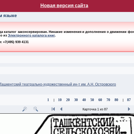
лог НБ МГУ
Новая версия сайта
ом языке
ода каталог законсервирован. Никакие изменения и дополнения о движении фонд
ко из
Электронного каталога книг
.
 +7(495) 939 4131
 Ташкентский театрально-художественный ин-т им. А.Н. Островского
1
10
20
30
40
50
60
70
80
87
|
|
Карточка 1 из 87