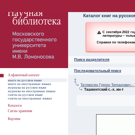
Алфавитный ката
Каталог книг на русск
С сентября 2022 г
литературы – толь
Справки по телефонам:
Поиск разделителя
Последовательный поиск
Алфавитный каталог
книги на русском языке
Т
книги на иностранных языках
Татевосян Гурген Тигранович –
журналы на русском языке
Ташкентский с.-х. ин-т
журналы на иностранных языках
газеты на русском языке
газеты на иностранных языках
Каталоги
Сиглы хранения
Корзина