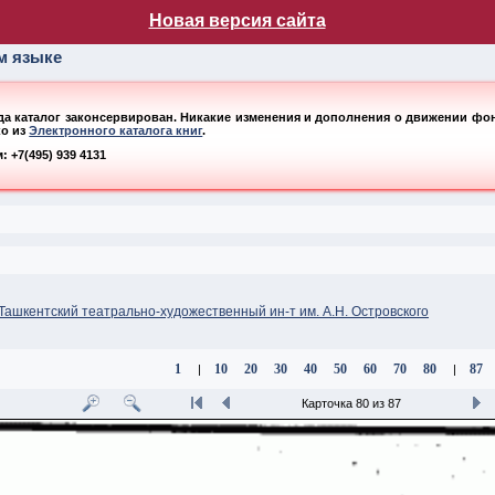
лог НБ МГУ
Новая версия сайта
ом языке
ода каталог законсервирован. Никакие изменения и дополнения о движении фонд
ко из
Электронного каталога книг
.
 +7(495) 939 4131
 Ташкентский театрально-художественный ин-т им. А.Н. Островского
1
10
20
30
40
50
60
70
80
87
|
|
Карточка 80 из 87