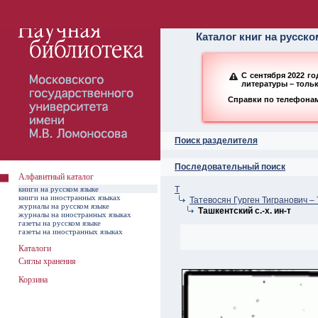
Алфавитный ката
Каталог книг на русск
С сентября 2022 г
литературы – толь
Справки по телефонам:
Поиск разделителя
Последовательный поиск
Алфавитный каталог
книги на русском языке
Т
книги на иностранных языках
Татевосян Гурген Тигранович –
журналы на русском языке
Ташкентский с.-х. ин-т
журналы на иностранных языках
газеты на русском языке
газеты на иностранных языках
Каталоги
Сиглы хранения
Корзина