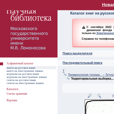
Алфавитный ката
Новая
Каталог книг на русск
С сентября 2022 
движении фонда н
только из
Электронног
Справки по телефонам:
Поиск разделителя
Последовательный поиск
Алфавитный каталог
книги на русском языке
книги на иностранных языках
Т
журналы на русском языке
Терминология теории... – Тете
журналы на иностранных языках
Территориальная выборка...
газеты на русском языке
газеты на иностранных языках
Каталоги
Сиглы хранения
Корзина