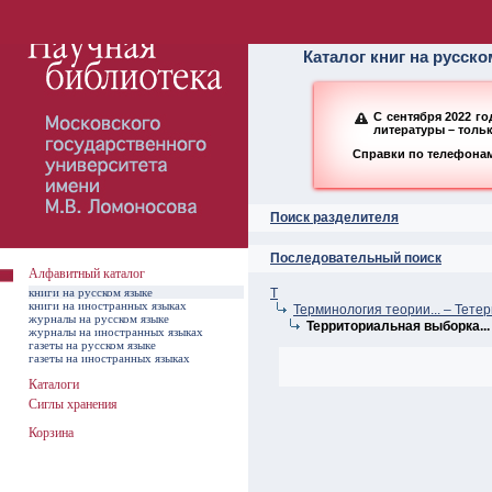
Алфавитный ката
Каталог книг на русск
С сентября 2022 г
литературы – толь
Справки по телефонам:
Поиск разделителя
Последовательный поиск
Алфавитный каталог
книги на русском языке
Т
книги на иностранных языках
Терминология теории... – Тете
журналы на русском языке
Территориальная выборка...
журналы на иностранных языках
газеты на русском языке
газеты на иностранных языках
Каталоги
Сиглы хранения
Корзина