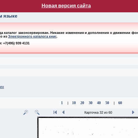
лог НБ МГУ
Новая версия сайта
ом языке
ода каталог законсервирован. Никакие изменения и дополнения о движении фонд
ко из
Электронного каталога книг
.
 +7(495) 939 4131
рин
1
10
20
30
40
50
60
|
|
Карточка 32 из 60