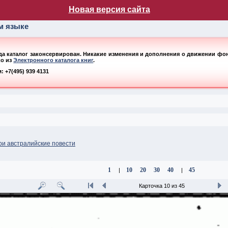
лог НБ МГУ
Новая версия сайта
ом языке
ода каталог законсервирован. Никакие изменения и дополнения о движении фонд
ко из
Электронного каталога книг
.
 +7(495) 939 4131
ри австралийские повести
1
10
20
30
40
45
|
|
Карточка 10 из 45