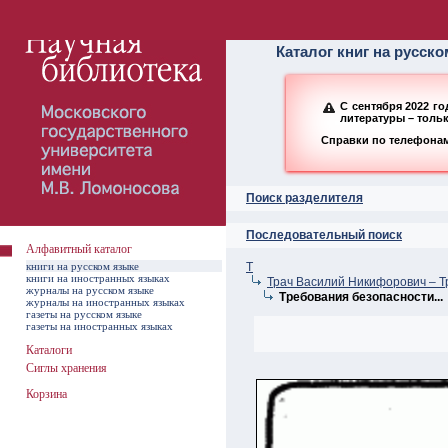
Алфавитный ката
Каталог книг на русск
С сентября 2022 г
литературы – толь
Справки по телефонам:
Поиск разделителя
Последовательный поиск
Алфавитный каталог
книги на русском языке
Т
книги на иностранных языках
Трач Василий Никифорович – Т
журналы на русском языке
Требования безопасности...
журналы на иностранных языках
газеты на русском языке
газеты на иностранных языках
Каталоги
Сиглы хранения
Корзина