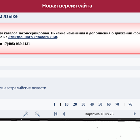
лог НБ МГУ
Новая версия сайта
ом языке
ода каталог законсервирован. Никакие изменения и дополнения о движении фонд
ко из
Электронного каталога книг
.
 +7(495) 939 4131
ри австралийские повести
1
10
20
30
40
50
60
70
76
|
|
Карточка 10 из 76