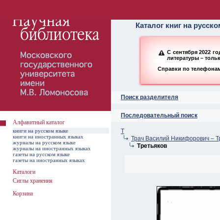
Алфавитный ката
Каталог книг на русск
С сентября 2022 г
литературы – толь
Справки по телефонам:
Поиск разделителя
Последовательный поиск
Алфавитный каталог
книги на русском языке
Т
книги на иностранных языках
Трач Василий Никифорович – Т
журналы на русском языке
Третьяков
журналы на иностранных языках
газеты на русском языке
газеты на иностранных языках
Каталоги
Сиглы хранения
Корзина