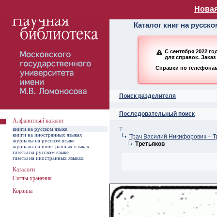
Алфавитный ката
Новая
Каталог книг на русск
С сентября 2022 г
для справок. Заказ
Справки по телефонам:
Поиск разделителя
Последовательный поиск
Алфавитный каталог
книги на русском языке
Т
книги на иностранных языках
Трач Василий Никифорович – Т
журналы на русском языке
Третьяков
журналы на иностранных языках
газеты на русском языке
газеты на иностранных языках
Каталоги
Сиглы хранения
Корзина