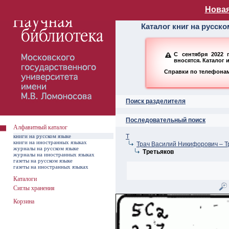
Алфавитный ката
Новая
Каталог книг на русск
С сентября 2022 
вносятся. Каталог 
Справки по телефонам:
Поиск разделителя
Последовательный поиск
Алфавитный каталог
книги на русском языке
Т
книги на иностранных языках
Трач Василий Никифорович – Т
журналы на русском языке
Третьяков
журналы на иностранных языках
газеты на русском языке
газеты на иностранных языках
Каталоги
Сиглы хранения
Корзина