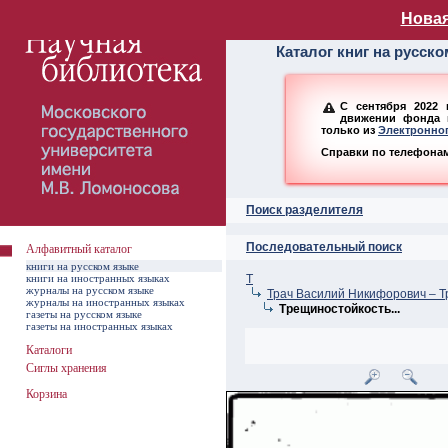
Алфавитный ката
Новая
Каталог книг на русск
С сентября 2022 
движении фонда н
только из
Электронног
Справки по телефонам:
Поиск разделителя
Последовательный поиск
Алфавитный каталог
книги на русском языке
книги на иностранных языках
Т
журналы на русском языке
Трач Василий Никифорович – Т
журналы на иностранных языках
Трещиностойкость...
газеты на русском языке
газеты на иностранных языках
Каталоги
Сиглы хранения
Корзина