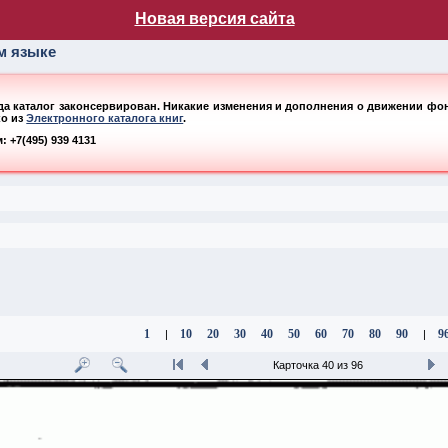
лог НБ МГУ
Новая версия сайта
ом языке
ода каталог законсервирован. Никакие изменения и дополнения о движении фонд
ко из
Электронного каталога книг
.
 +7(495) 939 4131
1
10
20
30
40
50
60
70
80
90
9
|
|
Карточка 40 из 96