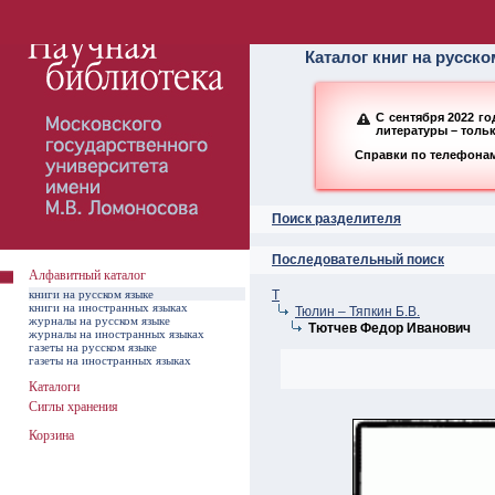
Алфавитный ката
Каталог книг на русск
С сентября 2022 г
литературы – толь
Справки по телефонам:
Поиск разделителя
Последовательный поиск
Алфавитный каталог
книги на русском языке
Т
книги на иностранных языках
Тюлин – Тяпкин Б.В.
журналы на русском языке
Тютчев Федор Иванович
журналы на иностранных языках
газеты на русском языке
газеты на иностранных языках
Каталоги
Сиглы хранения
Корзина