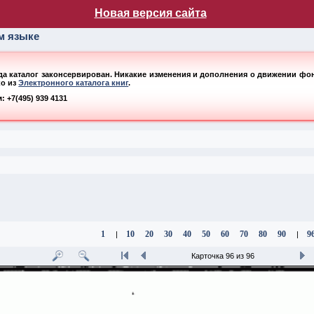
лог НБ МГУ
Новая версия сайта
ом языке
ода каталог законсервирован. Никакие изменения и дополнения о движении фонд
ко из
Электронного каталога книг
.
 +7(495) 939 4131
1
10
20
30
40
50
60
70
80
90
9
|
|
Карточка 96 из 96