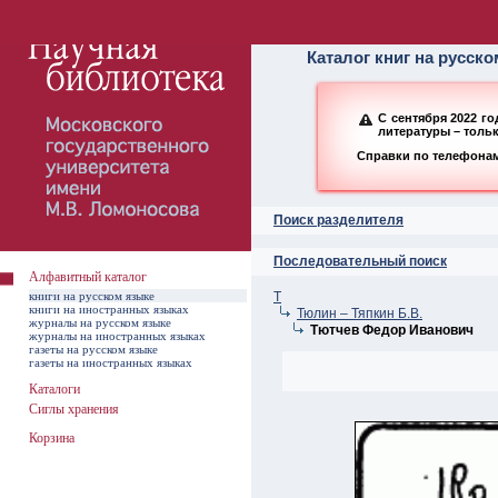
Алфавитный ката
Каталог книг на русск
С сентября 2022 г
литературы – толь
Справки по телефонам:
Поиск разделителя
Последовательный поиск
Алфавитный каталог
книги на русском языке
Т
книги на иностранных языках
Тюлин – Тяпкин Б.В.
журналы на русском языке
Тютчев Федор Иванович
журналы на иностранных языках
газеты на русском языке
газеты на иностранных языках
Каталоги
Сиглы хранения
Корзина