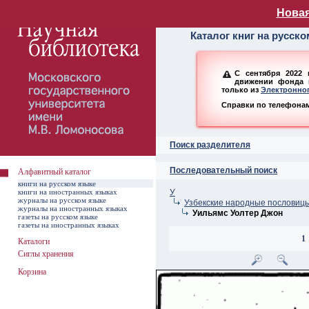
Алфавитный ката
Новая
Каталог книг на русск
С сентября 2022 
движении фонда н
только из
Электронног
Справки по телефонам:
Поиск разделителя
Последовательный поиск
Алфавитный каталог
книги на русском языке
книги на иностранных языках
У
журналы на русском языке
Узбекские народные пословицы 
журналы на иностранных языках
Уильямс Уолтер Джон
газеты на русском языке
газеты на иностранных языках
1
Каталоги
Сиглы хранения
Корзина