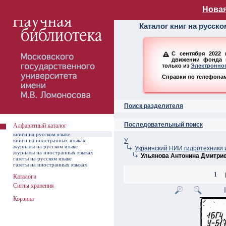
Алфавитный ката
Новая
Каталог книг на русск
С сентября 2022 
движении фонда н
только из
Электронног
Справки по телефонам:
Поиск разделителя
Последовательный поиск
Алфавитный каталог
книги на русском языке
книги на иностранных языках
У
журналы на русском языке
Украинский НИИ гидротехники 
журналы на иностранных языках
Ульянова Антонина Дмитри
газеты на русском языке
газеты на иностранных языках
1
|
Каталоги
Сиглы хранения
Корзина