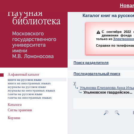
Алфавитный ката
Новая
Каталог книг на русск
С сентября 2022 
движении фонда н
только из
Электронног
Справки по телефонам:
Поиск разделителя
Последовательный поиск
Алфавитный каталог
книги на русском языке
книги на иностранных языках
У
журналы на русском языке
Ульянова-Елизарова Анна Ильи
журналы на иностранных языках
Ульяновское гвардейское...
газеты на русском языке
газеты на иностранных языках
Каталоги
Сиглы хранения
Корзина