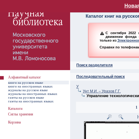
Алфавитный ката
Новая
Каталог книг на русск
С сентября 2022 
движении фонда н
только из
Электронног
Справки по телефонам:
Поиск разделителя
Последовательный поиск
Алфавитный каталог
книги на русском языке
книги на иностранных языках
У
журналы на русском языке
Унт М.И. – Уразов Г.Г.
журналы на иностранных языках
Управление технологически
газеты на русском языке
газеты на иностранных языках
1
Каталоги
Сиглы хранения
Корзина