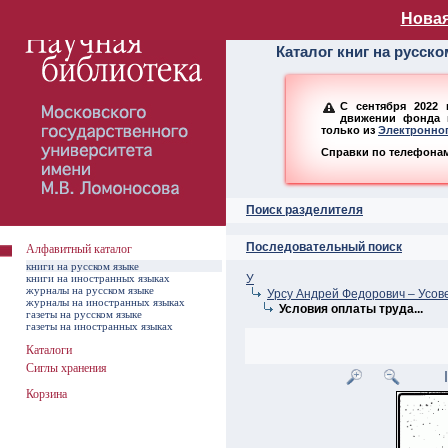
Алфавитный ката
Новая
Каталог книг на русск
С сентября 2022 
движении фонда н
только из
Электронног
Справки по телефонам:
Поиск разделителя
Последовательный поиск
Алфавитный каталог
книги на русском языке
книги на иностранных языках
У
журналы на русском языке
Урсу Андрей Федорович – Усо
журналы на иностранных языках
Условия оплаты труда...
газеты на русском языке
газеты на иностранных языках
Каталоги
Сиглы хранения
Корзина