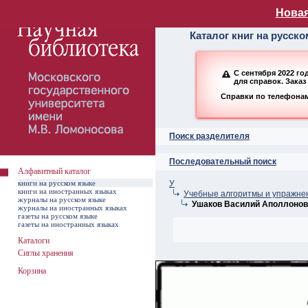
Алфавитный ката
Новая
Каталог книг на русск
С сентября 2022 г
для справок. Заказ
Справки по телефонам:
Поиск разделителя
Последовательный поиск
Алфавитный каталог
книги на русском языке
У
книги на иностранных языках
Учебные алгоритмы и упражнен
журналы на русском языке
Ушаков Василий Аполлонов
журналы на иностранных языках
газеты на русском языке
газеты на иностранных языках
Каталоги
Сиглы хранения
Корзина