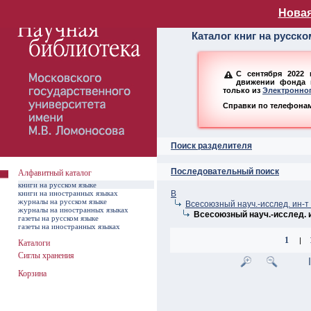
Алфавитный ката
Новая
Каталог книг на русск
С сентября 2022 
движении фонда н
только из
Электронног
Справки по телефонам:
Поиск разделителя
Последовательный поиск
Алфавитный каталог
книги на русском языке
книги на иностранных языках
В
журналы на русском языке
Всесоюзный науч.-исслед. ин-
журналы на иностранных языках
Всесоюзный науч.-исслед. 
газеты на русском языке
газеты на иностранных языках
1
|
Каталоги
Сиглы хранения
Корзина