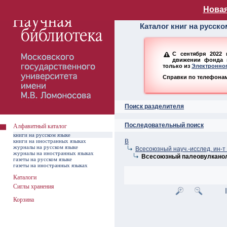
Алфавитный ката
Новая
Каталог книг на русск
С сентября 2022 
движении фонда н
только из
Электронног
Справки по телефонам:
Поиск разделителя
Последовательный поиск
Алфавитный каталог
книги на русском языке
книги на иностранных языках
В
журналы на русском языке
Всесоюзный науч.-исслед. ин-
журналы на иностранных языках
Всесоюзный палеовулканол
газеты на русском языке
газеты на иностранных языках
Каталоги
Сиглы хранения
Корзина