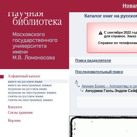
Алфавитный ката
Новая
Каталог книг на русск
С сентября 2022 г
для справок. Заказ
Справки по телефонам:
Поиск разделителя
Последовательный поиск
Алфавитный каталог
книги на русском языке
А
книги на иностранных языках
Акунин Борис – Алгоритмы и сис
журналы на русском языке
Акчурина Гюль-Эндем Сей
журналы на иностранных языках
газеты на русском языке
газеты на иностранных языках
Каталоги
Сиглы хранения
Корзина