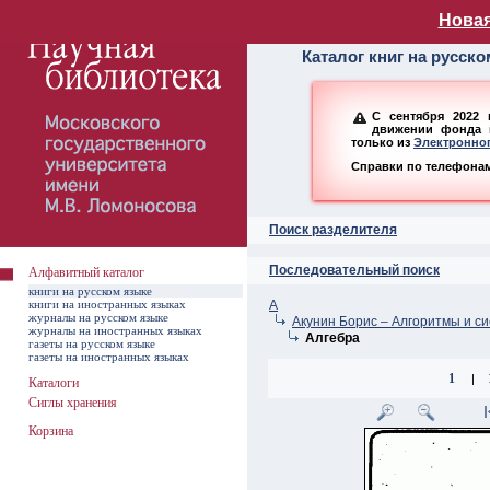
Алфавитный ката
Новая
Каталог книг на русск
С сентября 2022 
движении фонда н
только из
Электронног
Справки по телефонам:
Поиск разделителя
Последовательный поиск
Алфавитный каталог
книги на русском языке
книги на иностранных языках
А
журналы на русском языке
Акунин Борис – Алгоритмы и сис
журналы на иностранных языках
Алгебра
газеты на русском языке
газеты на иностранных языках
1
|
Каталоги
Сиглы хранения
Корзина