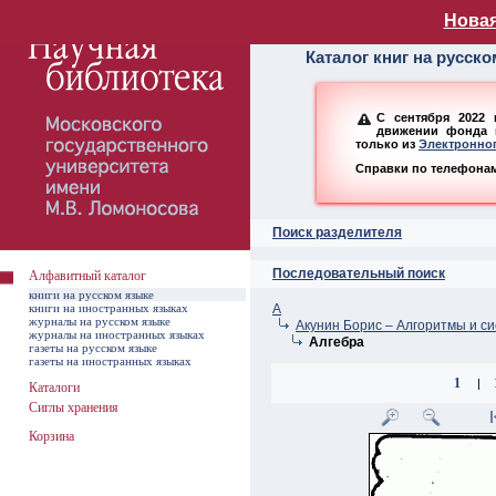
Алфавитный ката
Новая
Каталог книг на русск
С сентября 2022 
движении фонда н
только из
Электронног
Справки по телефонам:
Поиск разделителя
Последовательный поиск
Алфавитный каталог
книги на русском языке
книги на иностранных языках
А
журналы на русском языке
Акунин Борис – Алгоритмы и сис
журналы на иностранных языках
Алгебра
газеты на русском языке
газеты на иностранных языках
1
|
Каталоги
Сиглы хранения
Корзина