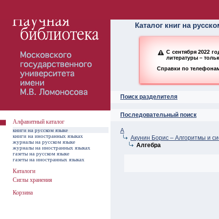
Алфавитный ката
Каталог книг на русск
С сентября 2022 г
литературы – толь
Справки по телефонам:
Поиск разделителя
Последовательный поиск
Алфавитный каталог
книги на русском языке
А
книги на иностранных языках
Акунин Борис – Алгоритмы и сис
журналы на русском языке
Алгебра
журналы на иностранных языках
газеты на русском языке
газеты на иностранных языках
Каталоги
Сиглы хранения
Корзина