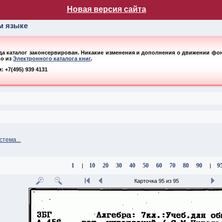
лог НБ МГУ
Новая версия сайта
ом языке
ода каталог законсервирован. Никакие изменения и дополнения о движении фонд
ко из
Электронного каталога книг
.
 +7(495) 939 4131
тема...
1
10
20
30
40
50
60
70
80
90
9
|
|
Карточка 95 из 95