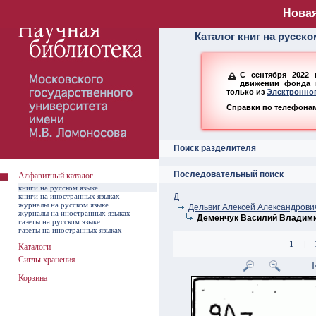
Алфавитный ката
Новая
Каталог книг на русск
С сентября 2022 
движении фонда н
только из
Электронног
Справки по телефонам:
Поиск разделителя
Последовательный поиск
Алфавитный каталог
книги на русском языке
книги на иностранных языках
Д
журналы на русском языке
Дельвиг Алексей Александрови
журналы на иностранных языках
Деменчук Василий Владим
газеты на русском языке
газеты на иностранных языках
1
|
Каталоги
Сиглы хранения
Корзина