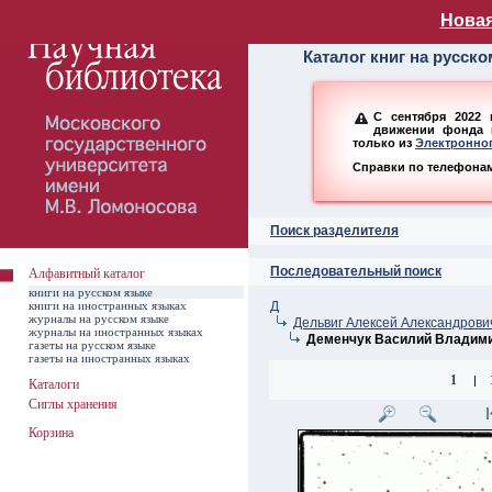
Алфавитный ката
Новая
Каталог книг на русск
С сентября 2022 
движении фонда н
только из
Электронног
Справки по телефонам:
Поиск разделителя
Последовательный поиск
Алфавитный каталог
книги на русском языке
книги на иностранных языках
Д
журналы на русском языке
Дельвиг Алексей Александрови
журналы на иностранных языках
Деменчук Василий Владим
газеты на русском языке
газеты на иностранных языках
1
|
Каталоги
Сиглы хранения
Корзина