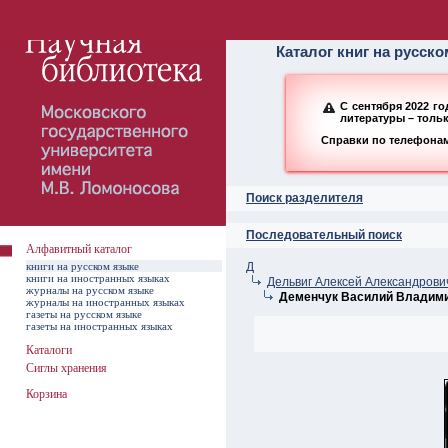
Алфавитный ката
Каталог книг на русск
С сентября 2022 г
литературы – толь
Справки по телефонам:
Поиск разделителя
Последовательный поиск
Алфавитный каталог
книги на русском языке
Д
книги на иностранных языках
Дельвиг Алексей Александрови
журналы на русском языке
Деменчук Василий Владим
журналы на иностранных языках
газеты на русском языке
газеты на иностранных языках
Каталоги
Сиглы хранения
Корзина