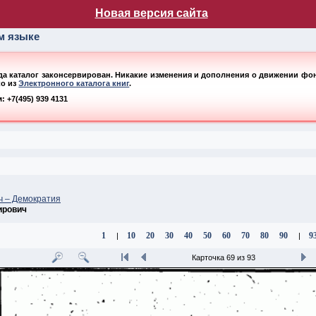
лог НБ МГУ
Новая версия сайта
ом языке
ода каталог законсервирован. Никакие изменения и дополнения о движении фонд
ко из
Электронного каталога книг
.
 +7(495) 939 4131
ч – Демократия
ирович
1
10
20
30
40
50
60
70
80
90
9
|
|
Карточка 69 из 93