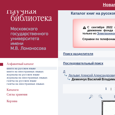
Алфавитный ката
Новая
Каталог книг на русск
С сентября 2022 
движении фонда н
только из
Электронног
Справки по телефонам:
Поиск разделителя
Последовательный поиск
Алфавитный каталог
книги на русском языке
книги на иностранных языках
Д
журналы на русском языке
Дельвиг Алексей Александрови
журналы на иностранных языках
Деменчук Василий Владим
газеты на русском языке
газеты на иностранных языках
1
|
Каталоги
Сиглы хранения
Корзина