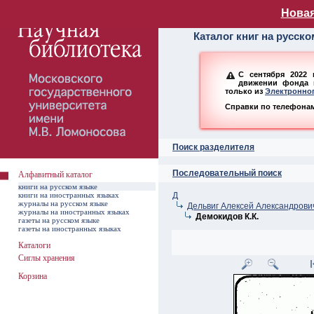
Алфавитный ката
Новая
Каталог книг на русск
С сентября 2022 
движении фонда н
только из
Электронног
Справки по телефонам:
Поиск разделителя
Последовательный поиск
Алфавитный каталог
книги на русском языке
книги на иностранных языках
Д
журналы на русском языке
Дельвиг Алексей Александрови
журналы на иностранных языках
Демокидов К.К.
газеты на русском языке
газеты на иностранных языках
Каталоги
Сиглы хранения
Корзина