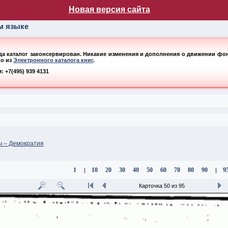
лог НБ МГУ
Новая версия сайта
ом языке
ода каталог законсервирован. Никакие изменения и дополнения о движении фонд
ко из
Электронного каталога книг
.
 +7(495) 939 4131
ч – Демократия
1
10
20
30
40
50
60
70
80
90
9
|
|
Карточка 50 из 95