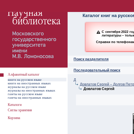
Алфавитный ката
Каталог книг на русск
С сентября 2022 г
литературы – толь
Справки по телефонам:
Поиск разделителя
Последовательный поиск
Алфавитный каталог
книги на русском языке
Д
книги на иностранных языках
Довлатов Сергей – Долгов Пет
журналы на русском языке
Довлатов Сергей
журналы на иностранных языках
газеты на русском языке
газеты на иностранных языках
Каталоги
Сиглы хранения
Корзина