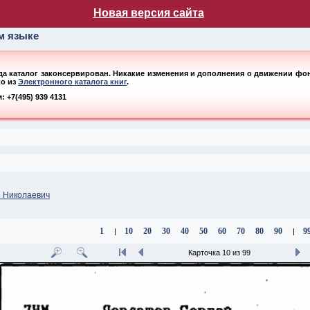
лог НБ МГУ
Новая версия сайта
ом языке
ода каталог законсервирован. Никакие изменения и дополнения о движении фонд
ко из
Электронного каталога книг
.
 +7(495) 939 4131
р Николаевич
1
10
20
30
40
50
60
70
80
90
9
|
|
Карточка 10 из 99