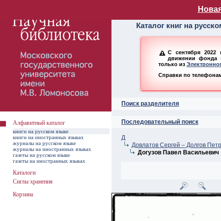
Алфавитный ката
Новая
Каталог книг на русск
С сентября 2022 
движении фонда н
только из
Электронног
Справки по телефонам:
Поиск разделителя
Последовательный поиск
Алфавитный каталог
книги на русском языке
книги на иностранных языках
Д
журналы на русском языке
Довлатов Сергей – Долгов Пет
журналы на иностранных языках
Догузов Павел Васильевич
газеты на русском языке
газеты на иностранных языках
Каталоги
Сиглы хранения
Корзина