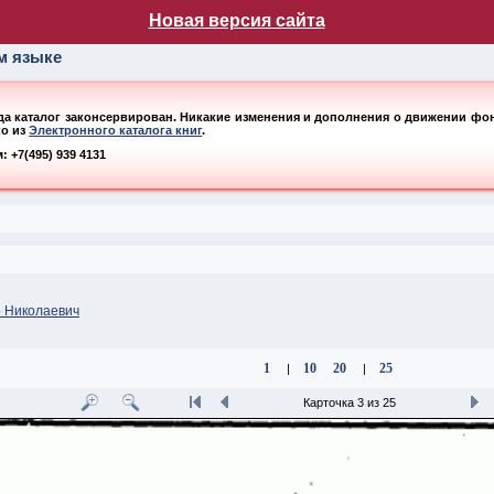
лог НБ МГУ
Новая версия сайта
ом языке
ода каталог законсервирован. Никакие изменения и дополнения о движении фонд
ко из
Электронного каталога книг
.
 +7(495) 939 4131
р Николаевич
1
10
20
25
|
|
Карточка 3 из 25