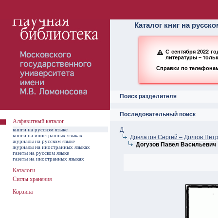
Алфавитный ката
Каталог книг на русск
С сентября 2022 г
литературы – толь
Справки по телефонам:
Поиск разделителя
Последовательный поиск
Алфавитный каталог
книги на русском языке
Д
книги на иностранных языках
Довлатов Сергей – Долгов Пет
журналы на русском языке
Догузов Павел Васильевич
журналы на иностранных языках
газеты на русском языке
газеты на иностранных языках
Каталоги
Сиглы хранения
Корзина