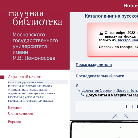
Алфавитный ката
Новая
Каталог книг на русск
С сентября 2022 
движении фонда н
только из
Электронног
Справки по телефонам:
Поиск разделителя
Последовательный поиск
Алфавитный каталог
книги на русском языке
книги на иностранных языках
Д
журналы на русском языке
Довлатов Сергей – Долгов Пет
журналы на иностранных языках
Документы и материалы зар
газеты на русском языке
газеты на иностранных языках
1
|
Каталоги
Сиглы хранения
Корзина