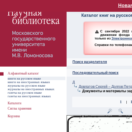
Алфавитный ката
Новая
Каталог книг на русск
С сентября 2022 
движении фонда н
только из
Электронног
Справки по телефонам:
Поиск разделителя
Последовательный поиск
Алфавитный каталог
книги на русском языке
книги на иностранных языках
Д
журналы на русском языке
Довлатов Сергей – Долгов Пет
журналы на иностранных языках
Документы и материалы зар
газеты на русском языке
газеты на иностранных языках
1
|
Каталоги
Сиглы хранения
Корзина