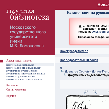
Алфавитный ката
Новая
Каталог книг на русск
С сентября 2022 
движении фонда н
только из
Электронног
Справки по телефонам:
Поиск разделителя
Последовательный поиск
Алфавитный каталог
книги на русском языке
книги на иностранных языках
Д
журналы на русском языке
Довлатов Сергей – Долгов Пет
журналы на иностранных языках
Документы свидетельствуют
газеты на русском языке
газеты на иностранных языках
Каталоги
Сиглы хранения
Корзина