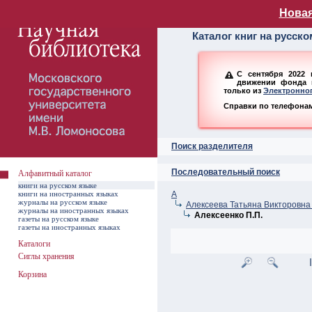
Алфавитный ката
Новая
Каталог книг на русск
С сентября 2022 
движении фонда н
только из
Электронног
Справки по телефонам:
Поиск разделителя
Последовательный поиск
Алфавитный каталог
книги на русском языке
книги на иностранных языках
А
журналы на русском языке
Алексеева Татьяна Викторовна 
журналы на иностранных языках
Алексеенко П.П.
газеты на русском языке
газеты на иностранных языках
Каталоги
Сиглы хранения
Корзина