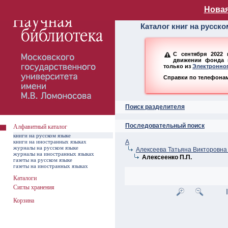
Алфавитный ката
Новая
Каталог книг на русск
С сентября 2022 
движении фонда н
только из
Электронног
Справки по телефонам:
Поиск разделителя
Последовательный поиск
Алфавитный каталог
книги на русском языке
книги на иностранных языках
А
журналы на русском языке
Алексеева Татьяна Викторовна 
журналы на иностранных языках
Алексеенко П.П.
газеты на русском языке
газеты на иностранных языках
Каталоги
Сиглы хранения
Корзина