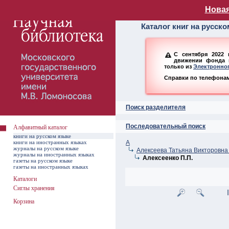
Алфавитный ката
Новая
Каталог книг на русск
С сентября 2022 
движении фонда н
только из
Электронног
Справки по телефонам:
Поиск разделителя
Последовательный поиск
Алфавитный каталог
книги на русском языке
книги на иностранных языках
А
журналы на русском языке
Алексеева Татьяна Викторовна 
журналы на иностранных языках
Алексеенко П.П.
газеты на русском языке
газеты на иностранных языках
Каталоги
Сиглы хранения
Корзина